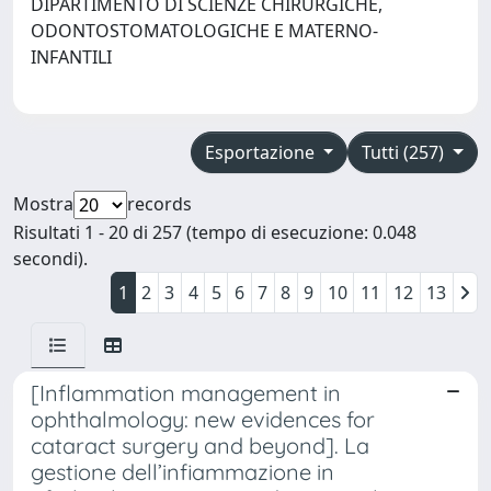
DIPARTIMENTO DI SCIENZE CHIRURGICHE,
ODONTOSTOMATOLOGICHE E MATERNO-
INFANTILI
Esportazione
Tutti (257)
Mostra
records
Risultati 1 - 20 di 257 (tempo di esecuzione: 0.048
secondi).
1
2
3
4
5
6
7
8
9
10
11
12
13
[Inflammation management in
ophthalmology: new evidences for
cataract surgery and beyond]. La
gestione dell’infiammazione in