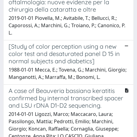
oftalmologia: nuove evidenze per la
chirurgia della cataratta e oltre
2019-01-01 Piovella, M.; Avitabile, T.; Bellucci, R.;
Caporossi, A.; Marchini, G.; Troiano, P.; Canonico, P.
L.
[Study of color perception using a new
color test and desaturated panel D 15 in
normal subjects and diabetics]
1988-01-01 Mecca, E.; Tovena, G.; Marchini, Giorgio;
Manganotti, A.; Marraffa, M.; Bonomi, L.
A case of Beauveria bassiana keratitis
confirmed by internal transcribed spacer
and LSU rDNA D1-D2 sequencing.
2014-01-01 Ligozzi, Marco; Maccacaro, Laura;
Passilongo, Mattia; Pedrotti, Emilio; Marchini,
Giorgio; Koncan, Raffaella; Cornaglia, Giuseppe;
Centonze, Anna Rita; LO CASCIO, Giuliana