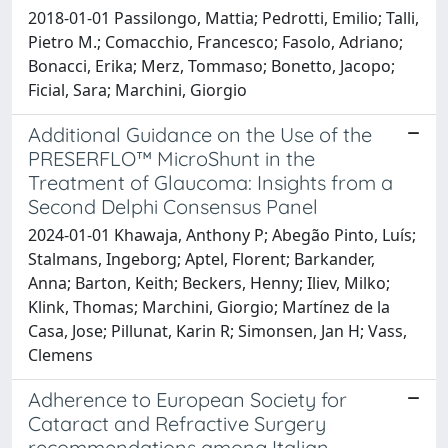
2018-01-01 Passilongo, Mattia; Pedrotti, Emilio; Talli,
Pietro M.; Comacchio, Francesco; Fasolo, Adriano;
Bonacci, Erika; Merz, Tommaso; Bonetto, Jacopo;
Ficial, Sara; Marchini, Giorgio
Additional Guidance on the Use of the
PRESERFLO™ MicroShunt in the
Treatment of Glaucoma: Insights from a
Second Delphi Consensus Panel
2024-01-01 Khawaja, Anthony P; Abegão Pinto, Luís;
Stalmans, Ingeborg; Aptel, Florent; Barkander,
Anna; Barton, Keith; Beckers, Henny; Iliev, Milko;
Klink, Thomas; Marchini, Giorgio; Martínez de la
Casa, Jose; Pillunat, Karin R; Simonsen, Jan H; Vass,
Clemens
Adherence to European Society for
Cataract and Refractive Surgery
recommendations among Italian