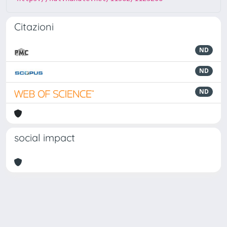
Citazioni
ND
ND
ND
social impact