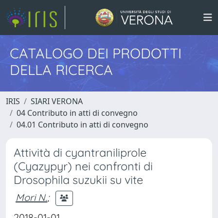
CATALOGO DEI PRODOTTI
DELLA RICERCA
IRIS
SIARI VERONA
04 Contributo in atti di convegno
04.01 Contributo in atti di convegno
Attività di cyantraniliprole
(Cyazypyr) nei confronti di
Drosophila suzukii su vite
Mori N.
;
2018-01-01