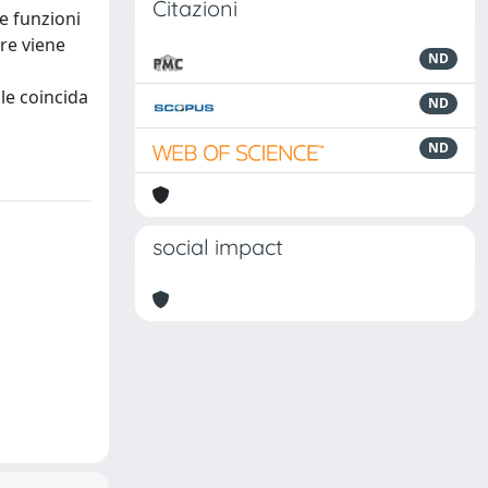
Citazioni
e funzioni
are viene
ND
a
ale coincida
ND
ND
social impact