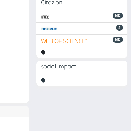
Citazioni
ND
2
ND
social impact