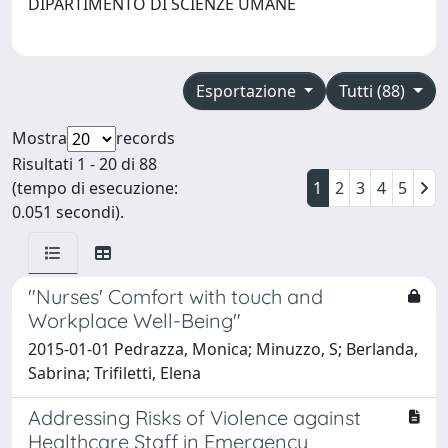
DIPARTIMENTO DI SCIENZE UMANE
Esportazione
Tutti (88)
Mostra
records
Risultati 1 - 20 di 88
(tempo di esecuzione:
1
2
3
4
5
0.051 secondi).
"Nurses' Comfort with touch and
Workplace Well-Being"
2015-01-01 Pedrazza, Monica; Minuzzo, S; Berlanda,
Sabrina; Trifiletti, Elena
Addressing Risks of Violence against
Healthcare Staff in Emergency