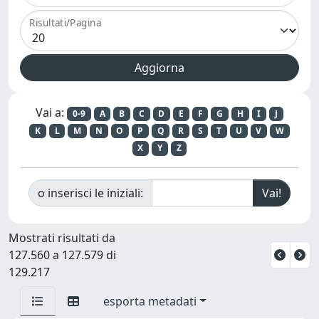
Risultati/Pagina
Vai a:
0-9
A
B
C
D
E
F
G
H
I
J
K
L
M
N
O
P
Q
R
S
T
U
V
W
X
Y
Z
o inserisci le iniziali:
Mostrati risultati da
127.560 a 127.579 di
129.217
esporta metadati