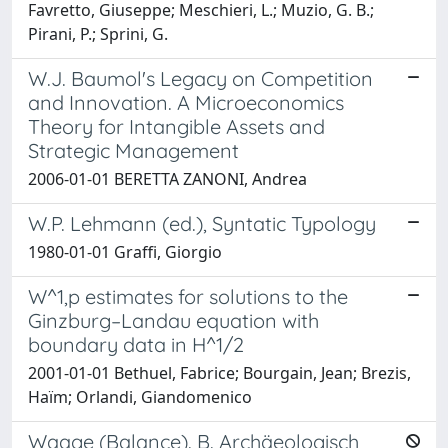
Favretto, Giuseppe; Meschieri, L.; Muzio, G. B.;
Pirani, P.; Sprini, G.
W.J. Baumol's Legacy on Competition
and Innovation. A Microeconomics
Theory for Intangible Assets and
Strategic Management
2006-01-01 BERETTA ZANONI, Andrea
W.P. Lehmann (ed.), Syntatic Typology
1980-01-01 Graffi, Giorgio
W^1,p estimates for solutions to the
Ginzburg–Landau equation with
boundary data in H^1/2
2001-01-01 Bethuel, Fabrice; Bourgain, Jean; Brezis,
Haı̈m; Orlandi, Giandomenico
Waage (Balance). B. Archäeologisch