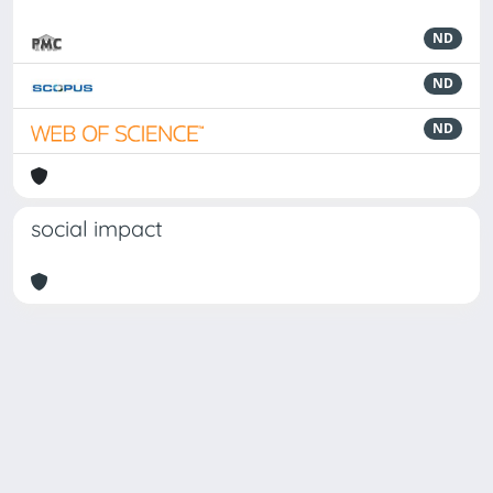
ND
ND
ND
social impact
Powered by
IRIS
-
about IRIS
-
Utilizzo dei cookie
-
Privacy
Copyright © 2026