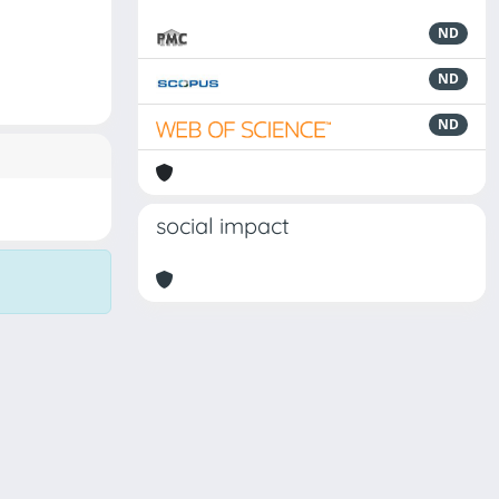
ND
ND
ND
social impact