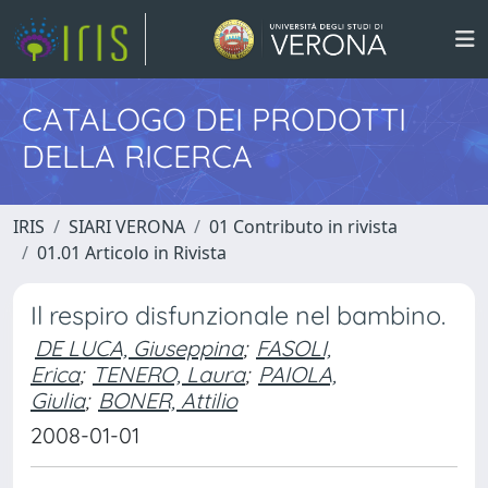
CATALOGO DEI PRODOTTI
DELLA RICERCA
IRIS
SIARI VERONA
01 Contributo in rivista
01.01 Articolo in Rivista
Il respiro disfunzionale nel bambino.
DE LUCA, Giuseppina
;
FASOLI,
Erica
;
TENERO, Laura
;
PAIOLA,
Giulia
;
BONER, Attilio
2008-01-01