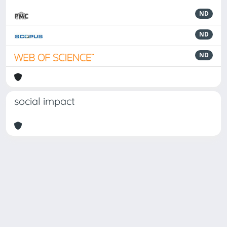
ND
ND
ND
social impact
Powered by
IRIS
-
about IRIS
-
Utilizzo dei cookie
-
Privacy
Copyright © 2026