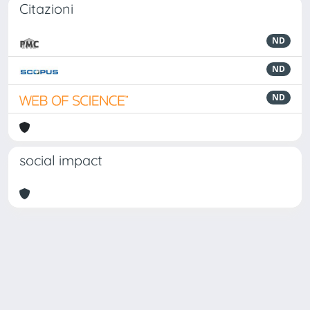
Citazioni
ND
ND
ND
social impact
Powered by
IRIS
-
about IRIS
-