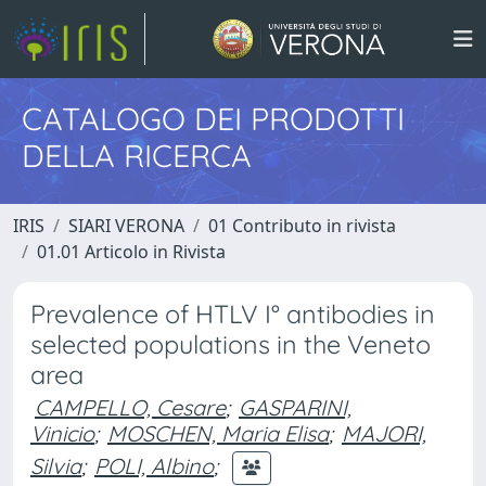
CATALOGO DEI PRODOTTI
DELLA RICERCA
IRIS
SIARI VERONA
01 Contributo in rivista
01.01 Articolo in Rivista
Prevalence of HTLV I° antibodies in
selected populations in the Veneto
area
CAMPELLO, Cesare
;
GASPARINI,
Vinicio
;
MOSCHEN, Maria Elisa
;
MAJORI,
Silvia
;
POLI, Albino
;