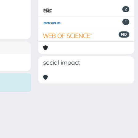
2
1
ND
social impact