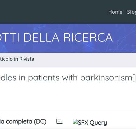
Home
Sfo
TTI DELLA RICERCA
ticolo in Rivista
dles in patients with parkinsonism]
a completa (DC)