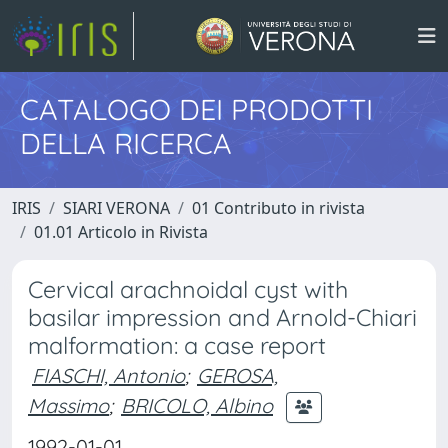
CATALOGO DEI PRODOTTI
DELLA RICERCA
IRIS
SIARI VERONA
01 Contributo in rivista
01.01 Articolo in Rivista
Cervical arachnoidal cyst with
basilar impression and Arnold-Chiari
malformation: a case report
FIASCHI, Antonio
;
GEROSA,
Massimo
;
BRICOLO, Albino
1992-01-01