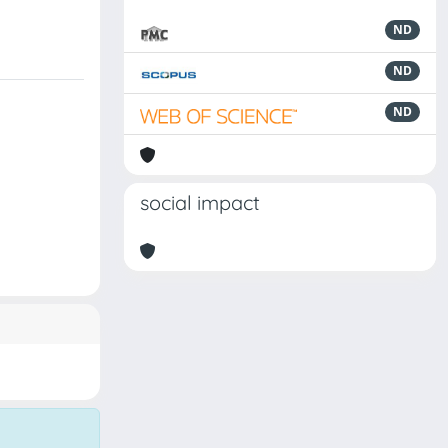
ND
ND
ND
social impact