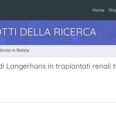
Home
Sfo
TTI DELLA RICERCA
ticolo in Rivista
i Langerhans in trapiantati renali t