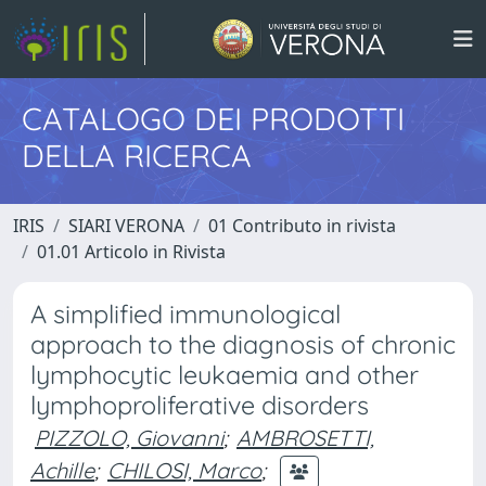
CATALOGO DEI PRODOTTI
DELLA RICERCA
IRIS
SIARI VERONA
01 Contributo in rivista
01.01 Articolo in Rivista
A simplified immunological
approach to the diagnosis of chronic
lymphocytic leukaemia and other
lymphoproliferative disorders
PIZZOLO, Giovanni
;
AMBROSETTI,
Achille
;
CHILOSI, Marco
;