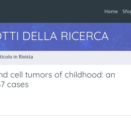
Home
Sfo
TTI DELLA RICERCA
ticolo in Rivista
nd cell tumors of childhood: an
7 cases