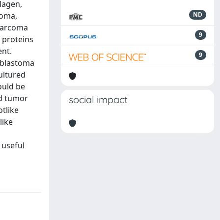
lagen,
coma,
ND
sarcoma
9
x proteins
ent.
9
roblastoma
ultured
ould be
ed tumor
social impact
tlike
like
useful