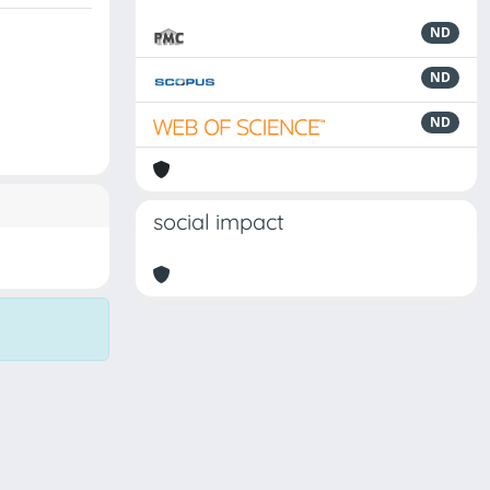
ND
ND
ND
social impact