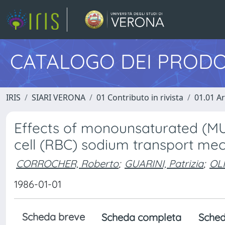
CATALOGO DEI PRODO
IRIS
SIARI VERONA
01 Contributo in rivista
01.01 Ar
Effects of monounsaturated (MUF
cell (RBC) sodium transport me
CORROCHER, Roberto
;
GUARINI, Patrizia
;
OLI
1986-01-01
Scheda breve
Scheda completa
Sched