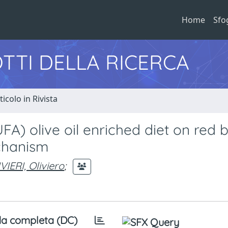
Home
Sfo
TTI DELLA RICERCA
ticolo in Rivista
A) olive oil enriched diet on red 
chanism
VIERI, Oliviero
;
a completa (DC)