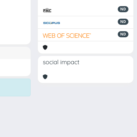
ND
ND
ND
social impact