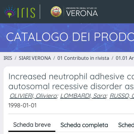
CATALOGO DEI PRODO
IRIS
SIARI VERONA
01 Contributo in rivista
01.01 Ar
Increased neutrophil adhesive c
autosomal recessive disorder as
OLIVIERI, Oliviero
;
LOMBARDI, Sara
;
RUSSO, C
1998-01-01
Scheda breve
Scheda completa
Sched