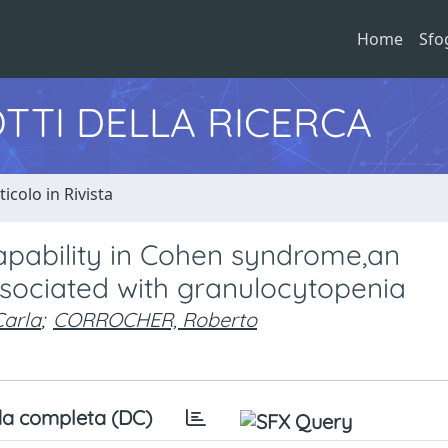
Home
Sfo
TTI DELLA RICERCA
ticolo in Rivista
apability in Cohen syndrome,an
sociated with granulocytopenia
arla
;
CORROCHER, Roberto
a completa (DC)