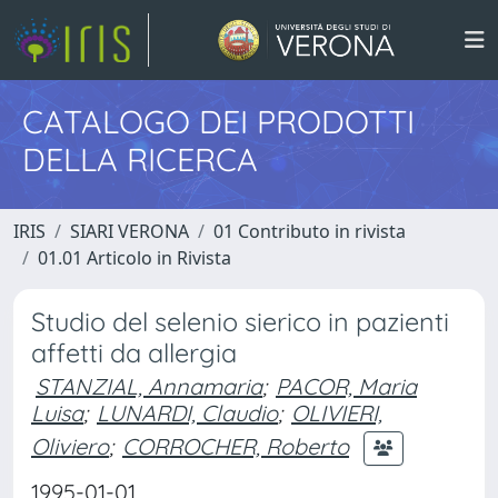
CATALOGO DEI PRODOTTI
DELLA RICERCA
IRIS
SIARI VERONA
01 Contributo in rivista
01.01 Articolo in Rivista
Studio del selenio sierico in pazienti
affetti da allergia
STANZIAL, Annamaria
;
PACOR, Maria
Luisa
;
LUNARDI, Claudio
;
OLIVIERI,
Oliviero
;
CORROCHER, Roberto
1995-01-01