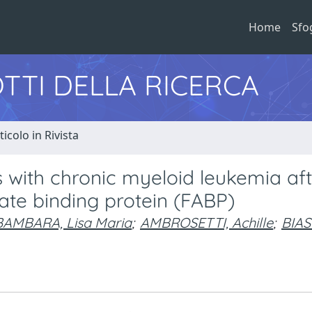
Home
Sfo
TTI DELLA RICERCA
ticolo in Rivista
ts with chronic myeloid leukemia af
late binding protein (FABP)
BAMBARA, Lisa Maria
;
AMBROSETTI, Achille
;
BIASI