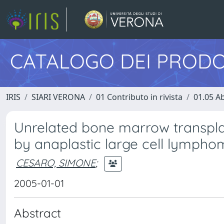
CATALOGO DEI PRODO
IRIS
SIARI VERONA
01 Contributo in rivista
01.05 Ab
Unrelated bone marrow transplan
by anaplastic large cell lympho
CESARO, SIMONE
;
2005-01-01
Abstract