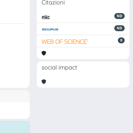
Citazioni
ND
ND
0
social impact