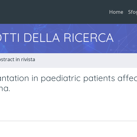
Home
Sfo
TTI DELLA RICERCA
stract in rivista
tation in paediatric patients affe
ma.