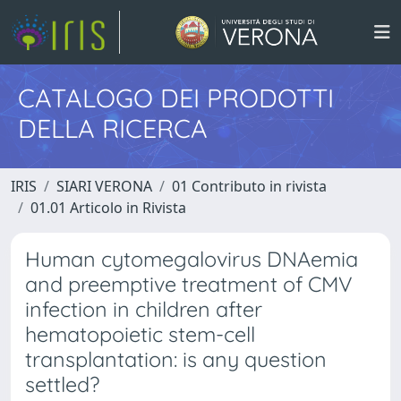
CATALOGO DEI PRODOTTI
DELLA RICERCA
IRIS
SIARI VERONA
01 Contributo in rivista
01.01 Articolo in Rivista
Human cytomegalovirus DNAemia
and preemptive treatment of CMV
infection in children after
hematopoietic stem-cell
transplantation: is any question
settled?