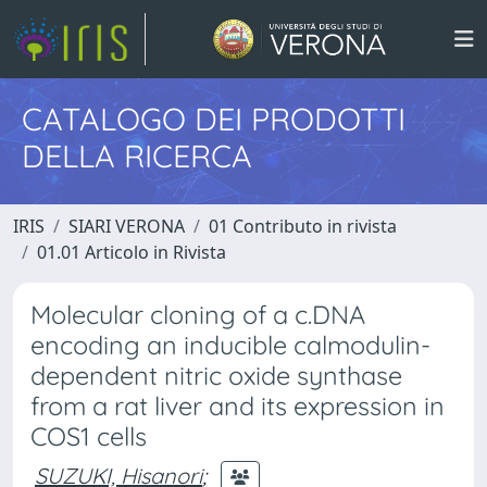
CATALOGO DEI PRODOTTI
DELLA RICERCA
IRIS
SIARI VERONA
01 Contributo in rivista
01.01 Articolo in Rivista
Molecular cloning of a c.DNA
encoding an inducible calmodulin-
dependent nitric oxide synthase
from a rat liver and its expression in
COS1 cells
SUZUKI, Hisanori
;