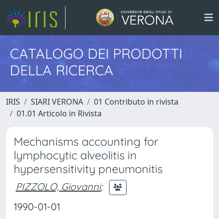
CATALOGO DEI PRODOTTI
DELLA RICERCA
IRIS
SIARI VERONA
01 Contributo in rivista
01.01 Articolo in Rivista
Mechanisms accounting for
lymphocytic alveolitis in
hypersensitivity pneumonitis
PIZZOLO, Giovanni
;
1990-01-01