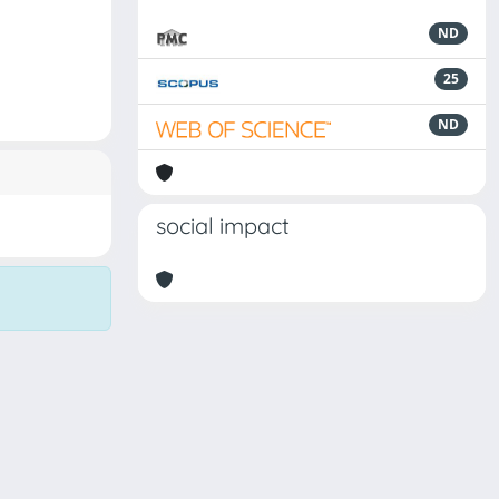
ND
25
ND
social impact