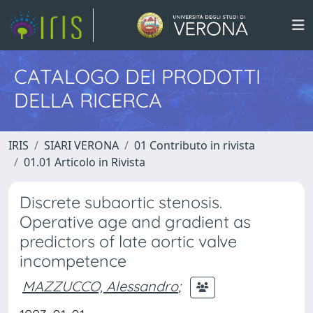
CATALOGO DEI PRODOTTI
DELLA RICERCA
IRIS
SIARI VERONA
01 Contributo in rivista
01.01 Articolo in Rivista
Discrete subaortic stenosis.
Operative age and gradient as
predictors of late aortic valve
incompetence
MAZZUCCO, Alessandro
;