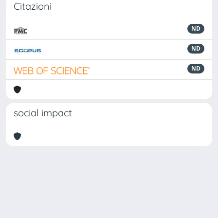
Citazioni
ND
ND
ND
social impact
Powered by
IRIS
-
about IRIS
-