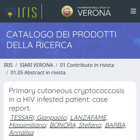
CATALOGO DEI PRODOTTI
DELLA RICERCA
IRIS
SIARI VERONA
01 Contributo in rivista
01.05 Abstract in rivista
Primary cutaneous cryptococcosis
in a HIV infested patient: case
report.
TESSARI, Gianpaolo
;
LANZAFAME,
Massimiliano
;
BONORA, Stefano
;
BARBA,
Annalisa