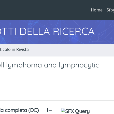
Home
Sfo
TTI DELLA RICERCA
ticolo in Rivista
ll lymphoma and lymphocytic
a completa (DC)