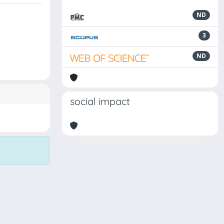
ND
3
ND
social impact