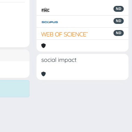
ND
ND
ND
social impact