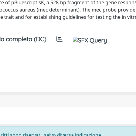
te of pBluescript sK, a 528-bp fragment of the gene respons
phylococcus aureus (mec determinant). The mec probe provide
ce trait and for establishing guidelines for testing the in vitr
a completa (DC)
ritti sono riservati, salvo diversa indicazione.