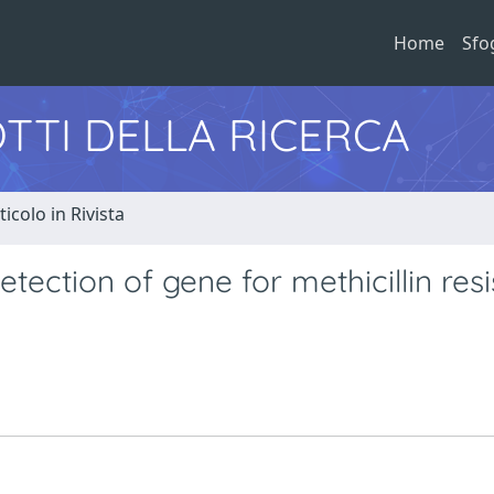
Home
Sfo
TTI DELLA RICERCA
ticolo in Rivista
ection of gene for methicillin res