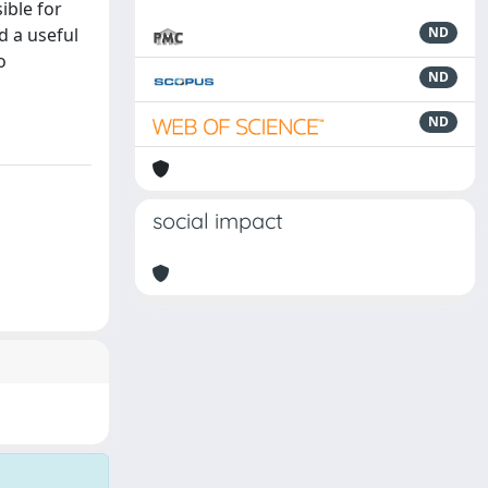
ible for
d a useful
ND
o
ND
ND
social impact