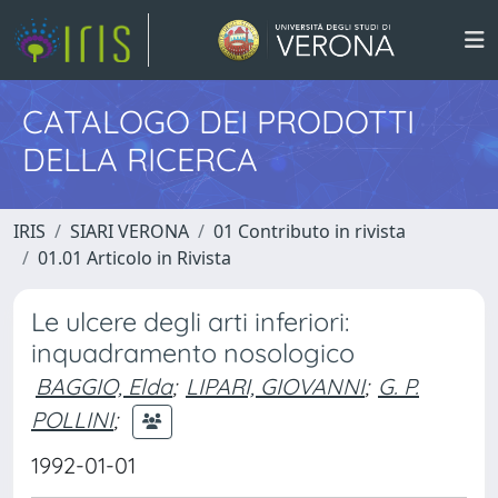
CATALOGO DEI PRODOTTI
DELLA RICERCA
IRIS
SIARI VERONA
01 Contributo in rivista
01.01 Articolo in Rivista
Le ulcere degli arti inferiori:
inquadramento nosologico
BAGGIO, Elda
;
LIPARI, GIOVANNI
;
G. P.
POLLINI
;
1992-01-01