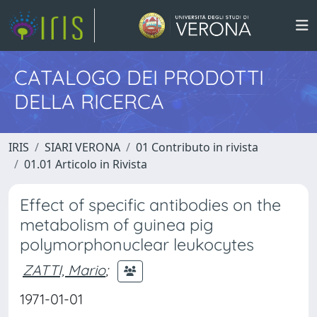
CATALOGO DEI PRODOTTI
DELLA RICERCA
IRIS
SIARI VERONA
01 Contributo in rivista
01.01 Articolo in Rivista
Effect of specific antibodies on the
metabolism of guinea pig
polymorphonuclear leukocytes
ZATTI, Mario
;
1971-01-01