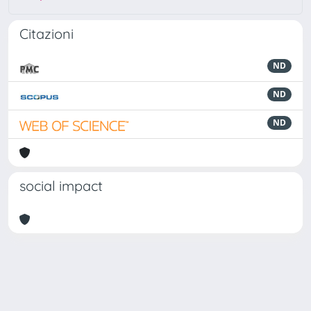
Citazioni
ND
ND
ND
social impact