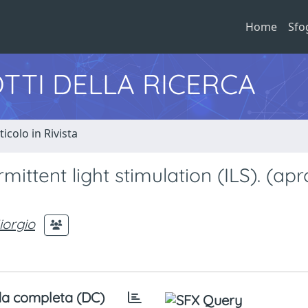
Home
Sfo
TTI DELLA RICERCA
ticolo in Rivista
mittent light stimulation (ILS). (ap
orgio
a completa (DC)