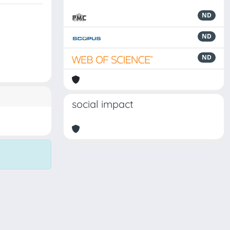
ND
ND
ND
social impact