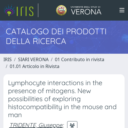
CATALOGO DEI PRODOTTI
DELLA RICERCA
IRIS
SIARI VERONA
01 Contributo in rivista
01.01 Articolo in Rivista
Lymphocyte interactions in the
presence of mitogens. New
possibilities of exploring
histocompatibility in the mouse and
man
TRIDENTE, Giuseppe
;