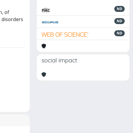
ND
n, of
l disorders
ND
ND
social impact