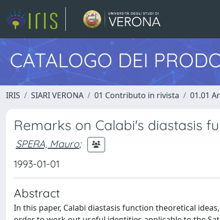
CATALOGO DEI PRODO
IRIS
SIARI VERONA
01 Contributo in rivista
01.01 Ar
Remarks on Calabi's diastasis f
SPERA, Mauro
;
1993-01-01
Abstract
In this paper, Calabi diastasis function theoretical idea
order to work out useful identities applicable to the S