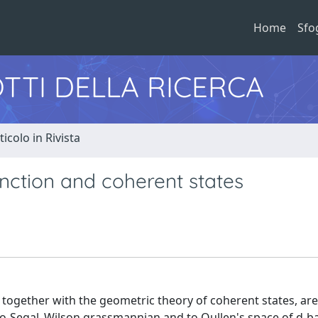
Home
Sfo
TTI DELLA RICERCA
ticolo in Rivista
unction and coherent states
s, together with the geometric theory of coherent states, are
ato-Segal_Wilson grassmannian and to Qullen's space of d-b