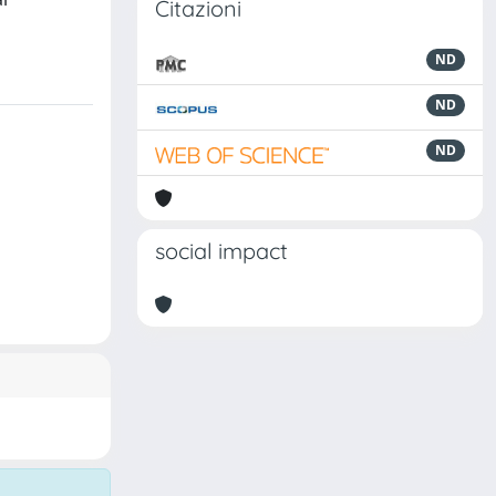
Citazioni
ND
ND
ND
social impact