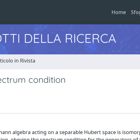
Home
Sfo
TTI DELLA RICERCA
ticolo in Rivista
ectrum condition
umann algebra acting on a separable Hubert space is isomor
ion, obeying the spectrum condition for the generators of 