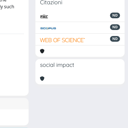
Citazioni
ly such
ND
ND
ND
social impact