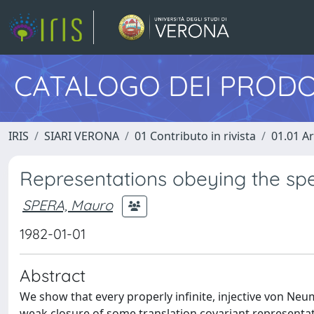
CATALOGO DEI PRODO
IRIS
SIARI VERONA
01 Contributo in rivista
01.01 Ar
Representations obeying the sp
SPERA, Mauro
1982-01-01
Abstract
We show that every properly infinite, injective von Ne
weak closure of some translation covariant representat