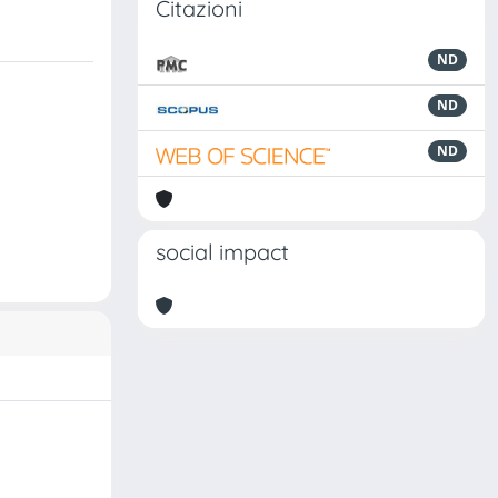
Citazioni
ND
ND
ND
social impact