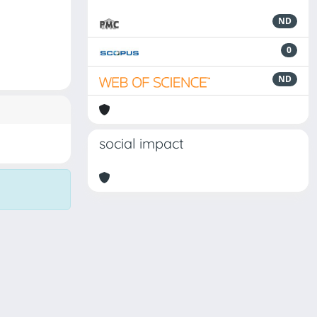
ND
0
ND
social impact