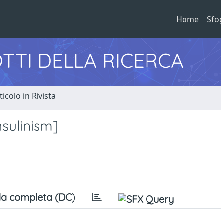
Home
Sfo
TTI DELLA RICERCA
ticolo in Rivista
sulinism]
a completa (DC)