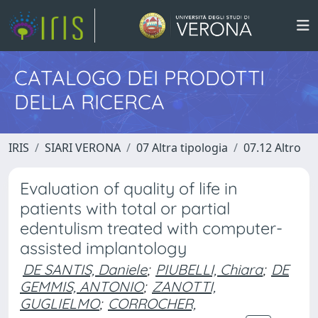
CATALOGO DEI PRODOTTI
DELLA RICERCA
IRIS
SIARI VERONA
07 Altra tipologia
07.12 Altro
Evaluation of quality of life in
patients with total or partial
edentulism treated with computer-
assisted implantology
DE SANTIS, Daniele
;
PIUBELLI, Chiara
;
DE
GEMMIS, ANTONIO
;
ZANOTTI,
GUGLIELMO
;
CORROCHER,