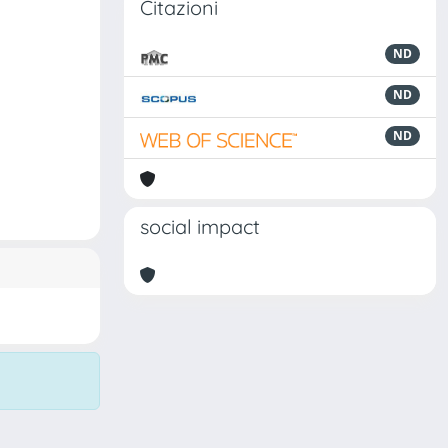
Citazioni
ND
ND
ND
social impact