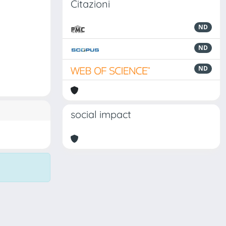
Citazioni
ND
ND
ND
social impact