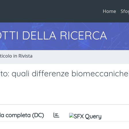
Home
Sfo
TTI DELLA RICERCA
ticolo in Rivista
ato: quali differenze biomeccaniche
a completa (DC)