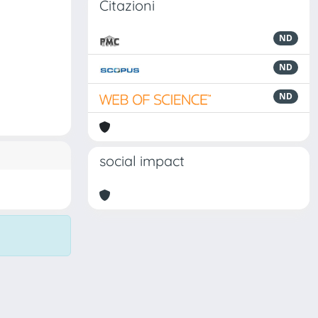
Citazioni
ND
ND
ND
social impact