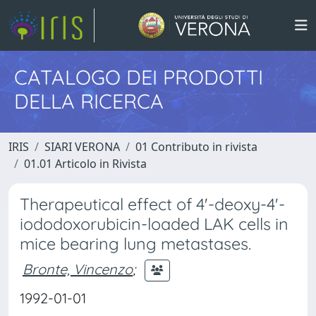
CATALOGO DEI PRODOTTI
DELLA RICERCA
IRIS
SIARI VERONA
01 Contributo in rivista
01.01 Articolo in Rivista
Therapeutical effect of 4'-deoxy-4'-
iododoxorubicin-loaded LAK cells in
mice bearing lung metastases.
Bronte, Vincenzo
;
1992-01-01