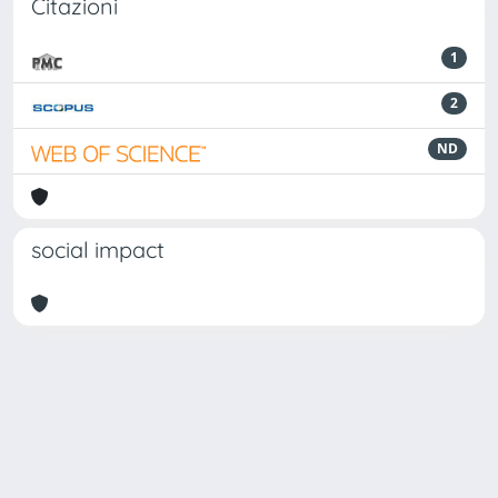
Citazioni
1
2
ND
social impact
Powered by
IRIS
-
about IRIS
-