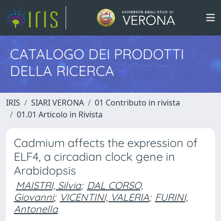
CATALOGO DEI PRODOTTI
DELLA RICERCA
IRIS
SIARI VERONA
01 Contributo in rivista
01.01 Articolo in Rivista
Cadmium affects the expression of
ELF4, a circadian clock gene in
Arabidopsis
MAISTRI, Silvia
;
DAL CORSO,
Giovanni
;
VICENTINI, VALERIA
;
FURINI,
Antonella