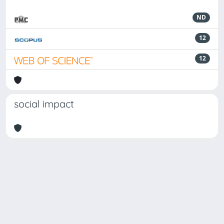
ND
12
12
social impact
Powered by
IRIS
-
about IRIS
-
Utilizzo dei cookie
-
Privacy
Copyright © 2026