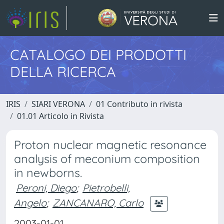
CATALOGO DEI PRODOTTI
DELLA RICERCA
IRIS
SIARI VERONA
01 Contributo in rivista
01.01 Articolo in Rivista
Proton nuclear magnetic resonance
analysis of meconium composition
in newborns.
Peroni, Diego
;
Pietrobelli,
Angelo
;
ZANCANARO, Carlo
2003-01-01