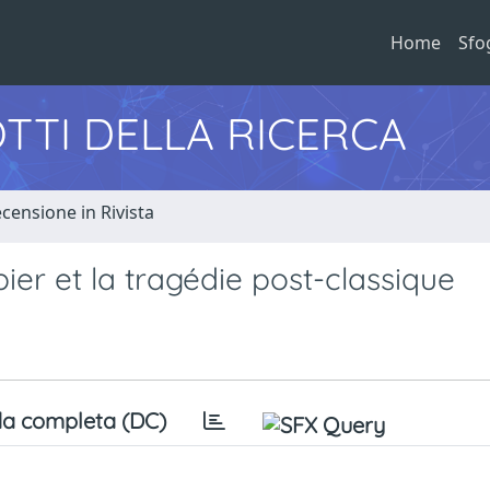
Home
Sfo
TTI DELLA RICERCA
censione in Rivista
er et la tragédie post-classique
a completa (DC)