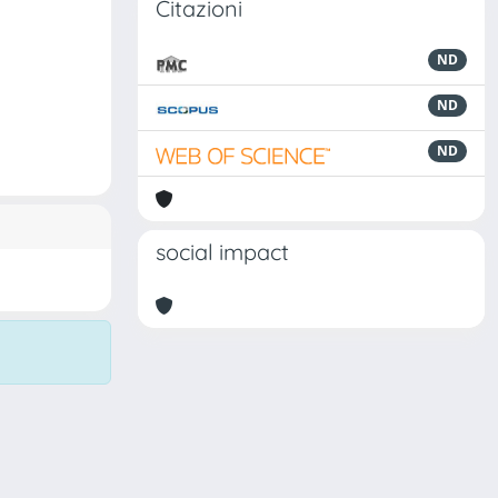
Citazioni
ND
ND
ND
social impact