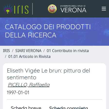
CATALOGO DEI PRODOTTI
DELLA RICERCA
IRIS
SIARI VERONA
01 Contributo in rivista
01.01 Articolo in Rivista
Eliseth Vigée Le brun: pittura del
sentimento
PICELLO, Raffaella
1997-01-01
Scheda breve
Scheda completa